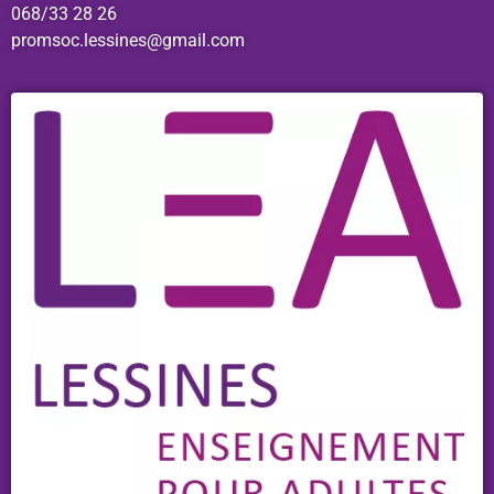
068/33 28 26
promsoc.lessines@gmail.com