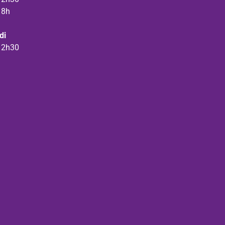
18h
di
12h30