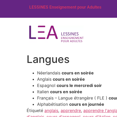
LESSINES Enseignement pour Adultes
Langues
Néerlandais
cours en soirée
Anglais
cours en soirée
Espagnol
cours le mercredi soir
Italien
cours en soirée
Français – Langue étrangère ( FLE )
cou
Alphabétisation
cours en journée
Étiqueté
anglais
,
apprendre
,
apprendre l'angla
d'anglais
,
cours d'espagnol
,
cours d'italien
,
c