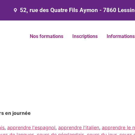
52, rue des Quatre Fils Aymon - 7860 Lessi
Nos formations
Inscriptions
Informations
rs en journée
is
,
apprendre l'espagnol
,
apprendre l'italien
,
apprendre le n
ours de langues
,
cours de néerlandais
,
cours du jour
,
cours 