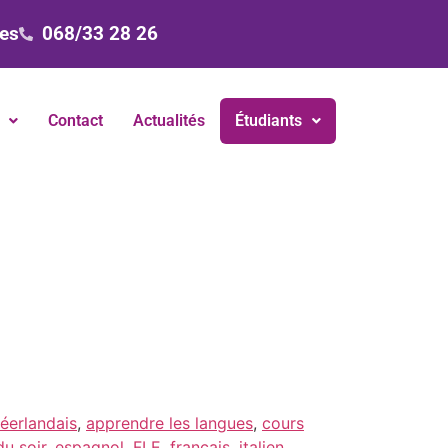
nes
068/33 28 26
Contact
Actualités
Étudiants
éerlandais
,
apprendre les langues
,
cours
du soir
,
espagnol
,
FLE
,
français
,
italien
,