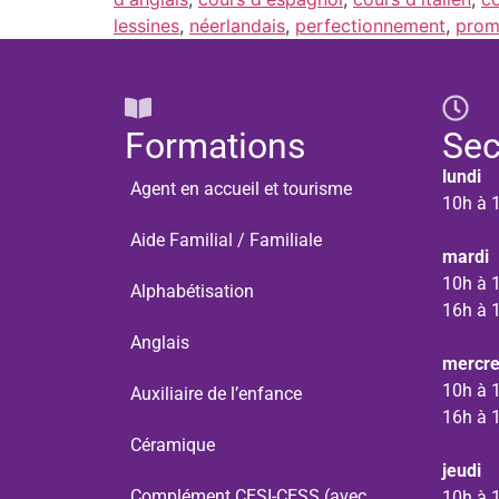
lessines
,
néerlandais
,
perfectionnement
,
prom
Formations
Sec
lundi
Agent en accueil et tourisme
10h à 
Aide Familial / Familiale
mardi
10h à 
Alphabétisation
16h à 
Anglais
mercre
10h à 
Auxiliaire de l’enfance
16h à 
Céramique
jeudi
Complément CESI-CESS (avec
10h à 