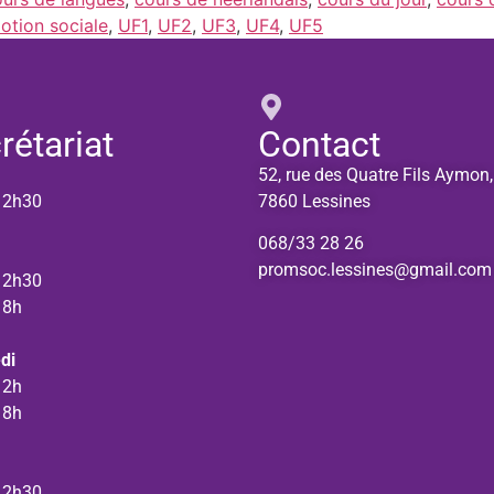
otion sociale
,
UF1
,
UF2
,
UF3
,
UF4
,
UF5
rétariat
Contact
52, rue des Quatre Fils Aymon,
12h30
7860 Lessines
068/33 28 26
promsoc.lessines@gmail.com
12h30
18h
di
12h
18h
12h30