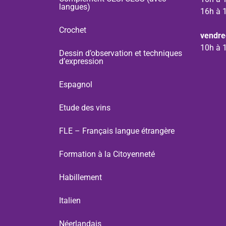
langues)
16h à 
Crochet
vendre
10h à 
Dessin d’observation et techniques
d’expression
Espagnol
Etude des vins
FLE – Français langue étrangère
Formation à la Citoyenneté
Habillement
Italien
Néerlandais